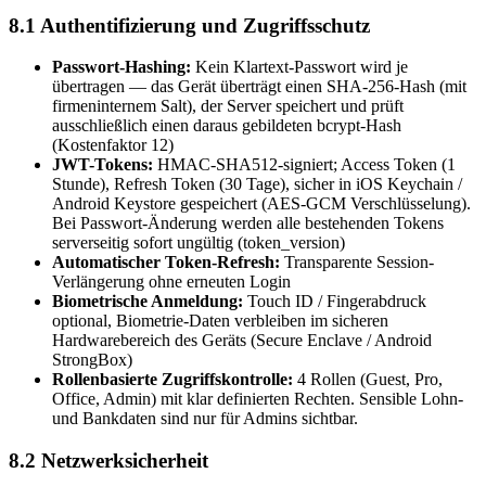
8.1 Authentifizierung und Zugriffsschutz
Passwort-Hashing:
Kein Klartext-Passwort wird je
übertragen — das Gerät überträgt einen SHA-256-Hash (mit
firmeninternem Salt), der Server speichert und prüft
ausschließlich einen daraus gebildeten bcrypt-Hash
(Kostenfaktor 12)
JWT-Tokens:
HMAC-SHA512-signiert; Access Token (1
Stunde), Refresh Token (30 Tage), sicher in iOS Keychain /
Android Keystore gespeichert (AES-GCM Verschlüsselung).
Bei Passwort-Änderung werden alle bestehenden Tokens
serverseitig sofort ungültig (token_version)
Automatischer Token-Refresh:
Transparente Session-
Verlängerung ohne erneuten Login
Biometrische Anmeldung:
Touch ID / Fingerabdruck
optional, Biometrie-Daten verbleiben im sicheren
Hardwarebereich des Geräts (Secure Enclave / Android
StrongBox)
Rollenbasierte Zugriffskontrolle:
4 Rollen (Guest, Pro,
Office, Admin) mit klar definierten Rechten. Sensible Lohn-
und Bankdaten sind nur für Admins sichtbar.
8.2 Netzwerksicherheit