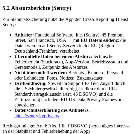
5.2 Absturzberichte (Sentry)
Zur Stabilitätssicherung nutzt die App den Crash-Reporting-Dienst
Sentry:
Anbieter:
Functional Software, Inc. (Sentry), 45 Fremont
Street, San Francisco, USA — mit
EU-Datenresidenz
: die
Daten werden auf Sentry-Servern in der EU (Region
Deutschland/Frankfurt) verarbeitet
Übermittelte Daten bei einem Absturz:
technischer
Fehlerbericht (Stacktrace), App-Version, Betriebssystem und
Gerätemodell, Zeitpunkt des Absturzes
Nicht übermittelt werden:
Berichts-, Kunden-, Personal-
oder Lohndaten, Fotos, Notizen, Zugangsdaten
Drittlandbezug:
Soweit im Support-Fall ein Zugriff durch
die US-Muttergesellschaft erfolgt, ist dieser durch EU-
Standardvertragsklauseln (Art. 46 DSGVO) und die
Zertifizierung nach dem EU-US Data Privacy Framework
abgesichert
Datenschutzerklärung des Anbieters:
https://sentry.io/privacy/
Rechtsgrundlage: Art. 6 Abs. 1 lit. f DSGVO (berechtigtes Interesse
an der Stabilität und Fehlerbehebung der App)