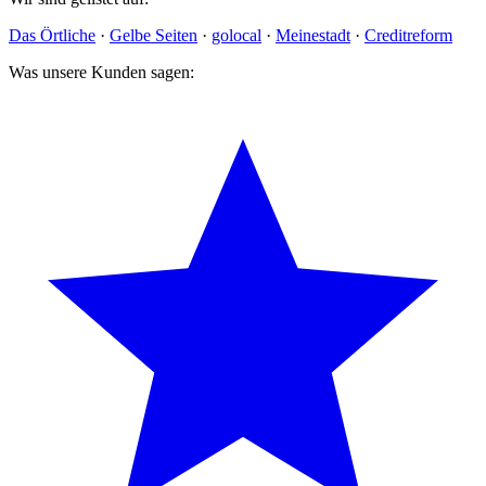
Das Örtliche
·
Gelbe Seiten
·
golocal
·
Meinestadt
·
Creditreform
Was unsere Kunden sagen: