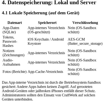
4. Datenspeicherung: Lokal und Server
4.1 Lokale Speicherung (auf dem Gerät)
Datenart
Speicherort
Verschlüsselung
App-Daten
App-internes Verzeichnis
Nein (OS-Sandbox
(SQLite)
(OS-geschützt)
schützt)
Tokens,
iOS Keychain / Android
AES-GCM
Passwort-
Keystore
(flutter_secure_storage)
Hashes
Notizen
Nein (OS-Sandbox
App-internes Verzeichnis
(Zeichnungen)
schützt)
Audio-
Nein (OS-Sandbox
App-internes Verzeichnis
Aufnahmen
schützt)
Nein (OS-Sandbox
Fotos (Berichte)
App-Cache-Verzeichnis
schützt)
Das App-interne Verzeichnis ist durch die Betriebssystem-Sandbox
gesichert: Andere Apps haben keinen Zugriff. Auf gerooteten
Android-Geräten oder jailbroken iPhones entfällt dieser Schutz.
Administratoren sollten den Einsatz von CraftWerk auf solchen
Geräten unterbinden.