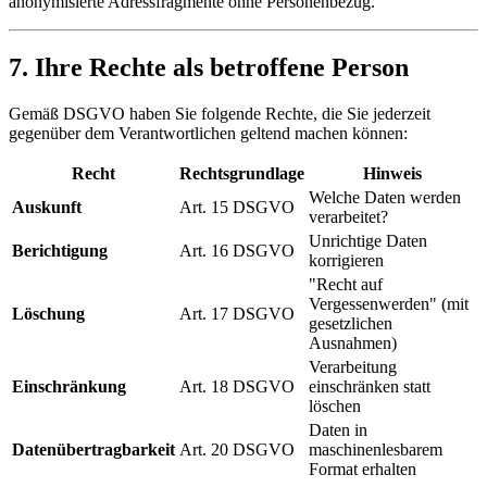
anonymisierte Adressfragmente ohne Personenbezug.
7. Ihre Rechte als betroffene Person
Gemäß DSGVO haben Sie folgende Rechte, die Sie jederzeit
gegenüber dem Verantwortlichen geltend machen können:
Recht
Rechtsgrundlage
Hinweis
Welche Daten werden
Auskunft
Art. 15 DSGVO
verarbeitet?
Unrichtige Daten
Berichtigung
Art. 16 DSGVO
korrigieren
"Recht auf
Vergessenwerden" (mit
Löschung
Art. 17 DSGVO
gesetzlichen
Ausnahmen)
Verarbeitung
Einschränkung
Art. 18 DSGVO
einschränken statt
löschen
Daten in
Datenübertragbarkeit
Art. 20 DSGVO
maschinenlesbarem
Format erhalten