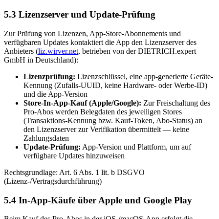
5.3 Lizenzserver und Update-Prüfung
Zur Prüfung von Lizenzen, App-Store-Abonnements und
verfügbaren Updates kontaktiert die App den Lizenzserver des
Anbieters (
liz.wirver.net
, betrieben von der DIETRICH.expert
GmbH in Deutschland):
Lizenzprüfung:
Lizenzschlüssel, eine app-generierte Geräte-
Kennung (Zufalls-UUID, keine Hardware- oder Werbe-ID)
und die App-Version
Store-In-App-Kauf (Apple/Google):
Zur Freischaltung des
Pro-Abos werden Belegdaten des jeweiligen Stores
(Transaktions-Kennung bzw. Kauf-Token, Abo-Status) an
den Lizenzserver zur Verifikation übermittelt — keine
Zahlungsdaten
Update-Prüfung:
App-Version und Plattform, um auf
verfügbare Updates hinzuweisen
Rechtsgrundlage: Art. 6 Abs. 1 lit. b DSGVO
(Lizenz-/Vertragsdurchführung)
5.4 In-App-Käufe über Apple und Google Play
Beim Kauf des Pro-Abos in der iOS-/macOS-App erfolgt die